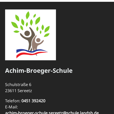
Achim-Broeger-Schule
Schulstraße 6
23611 Sereetz
Telefon:
0451 392420
E-Mail:
achim-broeger-schule.sereetz@schule.landsh.de