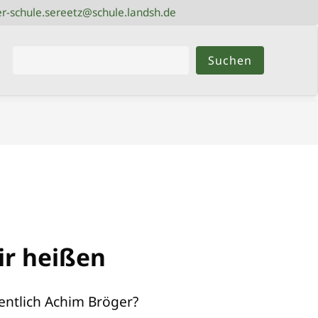
r-schule.sereetz@schule.landsh.de
r-schule.sereetz@schule.landsh.de
Suchbegriffe
Suchen
ir heißen
gentlich Achim Bröger?