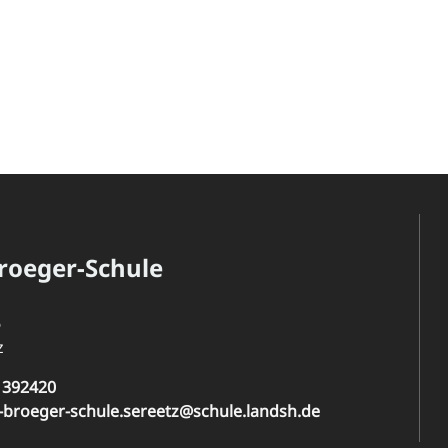
roeger-Schule
6
z
 392420
-broeger-schule.sereetz@schule.landsh.de