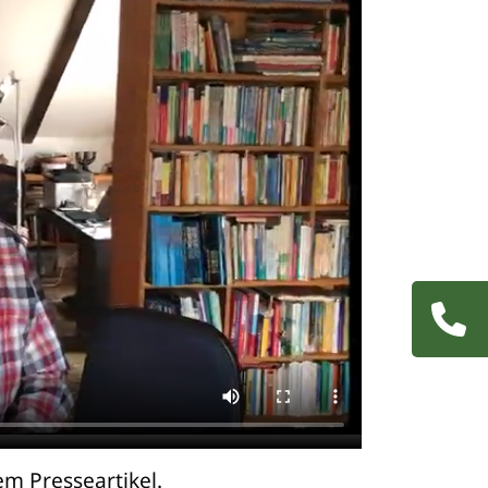
Navigatio
übersprin
m Presseartikel.