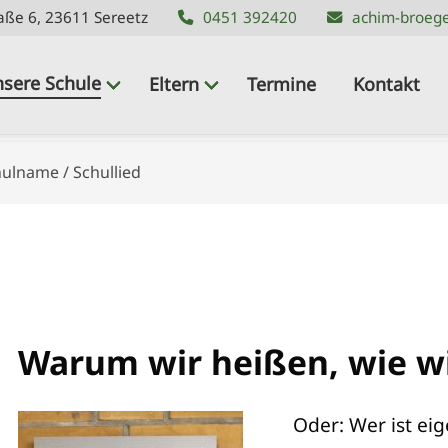
aße 6, 23611 Sereetz
aße 6, 23611 Sereetz
0451 392420
0451 392420
achim-broege
achim-broege
sere Schule
Eltern
Termine
Kontakt
ulname / Schullied
Warum wir heißen, wie w
Oder: Wer ist ei