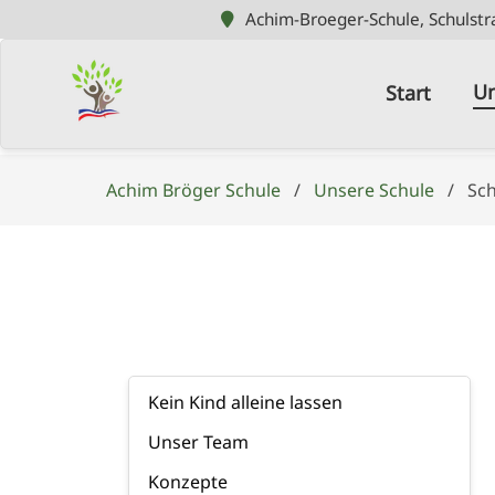
Achim-Broeger-Schule, Schulstr
Achim-Broeger-Schule, Schulstr
Navigation
überspringen
Un
Start
Achim Bröger Schule
Unsere Schule
Sch
Navigation
Kein Kind alleine lassen
überspringen
Unser Team
Konzepte