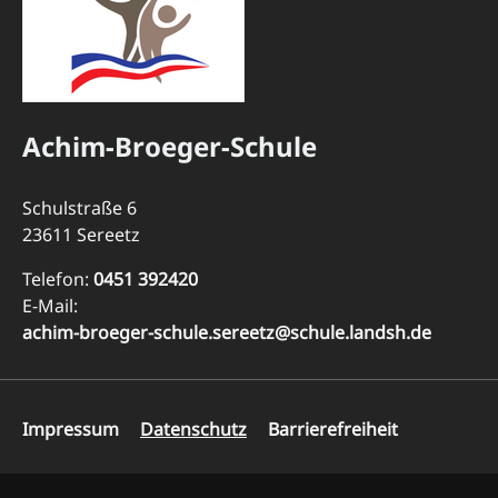
Achim-Broeger-Schule
Schulstraße 6
23611 Sereetz
Telefon:
0451 392420
E-Mail:
achim-broeger-schule.sereetz@schule.landsh.de
Navigation
Impressum
Datenschutz
Barrierefreiheit
überspringen